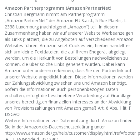
Amazon Partnerprogramm (AmazonPartnerNet)
Christian Bergmann nimmt am Partnerprogramm
„AmazonPartnerNet“ der Amazon EU S.a.r.l., 5 Rue Plaetis, L-
2338 Luxemburg (nachfolgend „Amazon“) teil. In diesem
Zusammenhang haben wir auf unserer Website Werbeanzeigen
als Links platziert, die zu Angeboten auf verschiedenen Amazon-
Websites führen. Amazon setzt Cookies ein, hierbei handelt es
sich um kleine Textdateien, die auf Ihrem Endgerät abgelegt
werden, um die Herkunft von Bestellungen nachvollziehen zu
können, die über solche Links generiert wurden. Dabei kann
Amazon unter anderem erkennen, dass Sie den Partnerlink auf
unserer Website angeklickt haben. Diese Informationen werden
zur Zahlungsabwicklung zwischen uns und Amazon benötigt.
Sofern die Informationen auch personenbezogen Daten
enthalten, erfolgt die beschriebene Verarbeitung auf Grundlage
unseres berechtigten finanziellen Interesses an der Abwicklung
von Provisionszahlungen mit Amazon gemäß Art. 6 Abs. 1 lit. f
DSGVO.
Weitere Informationen zur Datennutzung durch Amazon finden
Sie in der Amazon.de-Datenschutzerklärung unter
http://www.amazon.de/gp/help/customer/display.html/ref=footer_p
ie=UTF8&nodeId=3312401