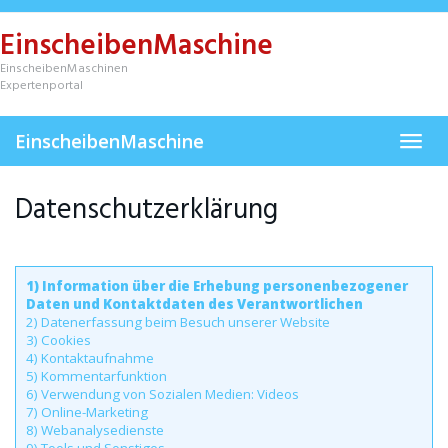
Skip
to
EinscheibenMaschine
main
content
EinscheibenMaschinen
Expertenportal
EinscheibenMaschine
Toggl
navig
Datenschutzerklärung
1) Information über die Erhebung personenbezogener
Daten und Kontaktdaten des Verantwortlichen
2) Datenerfassung beim Besuch unserer Website
3) Cookies
4) Kontaktaufnahme
5) Kommentarfunktion
6) Verwendung von Sozialen Medien: Videos
7) Online-Marketing
8) Webanalysedienste